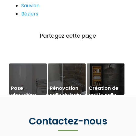
Sauvian
Béziers
Pose
Rénovation
Création de
chaudière
salle de bain
petite salle
gaz Saunier
sur Béziers
de bain dans
Duval
une chambre
Contactez-nous