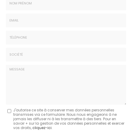
Nom
-
Prénom
Email
:
:
*
*
Tél.
:
*
Société
:
Message
J'autorise ce site à conserver mes données personnelles
transmises via ce formulaire. Nous nous engageons à ne
:
jamais les diffuser ni à les transmettre à des tiers. Pour en
savoir + sur la gestion de vos données personnelles et exercer
*
vos droits,
cliquez-ici
.