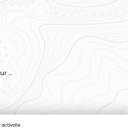
r ...
 activate