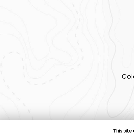
Col
This sit