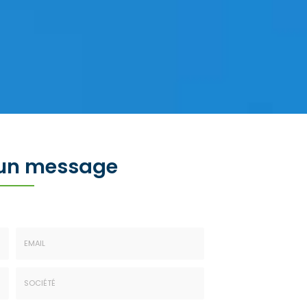
 un message
Email
:
*