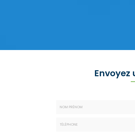
Envoyez
Nom
-
Prénom