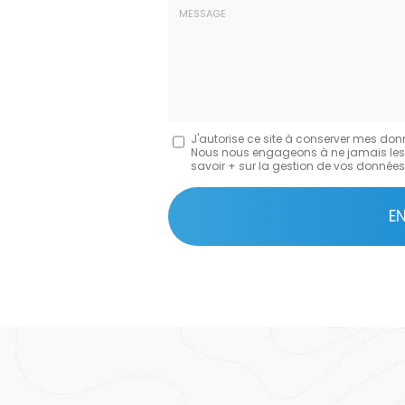
Tél.
:
:
*
*
Message
J'autorise ce site à conserver mes don
Nous nous engageons à ne jamais les dif
:
savoir + sur la gestion de vos données 
*
Acceptation
RGPD
E
*