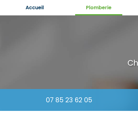
Aller
Accueil
Plomberie
au
contenu
principal
Ch
07 85 23 62 05