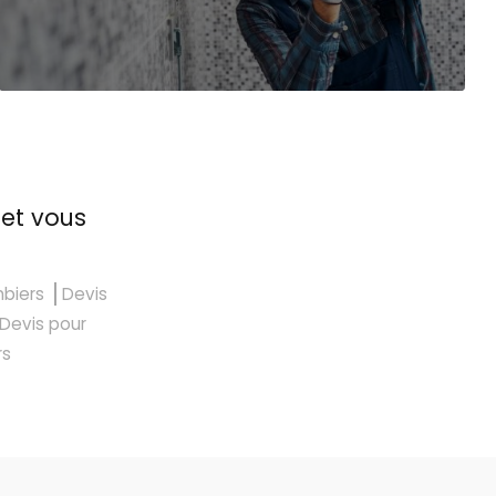
 et vous
mbiers
Devis
Devis pour
rs