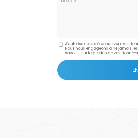
:
:
*
*
Message
J'autorise ce site à conserver mes don
Nous nous engageons à ne jamais les dif
:
savoir + sur la gestion de vos données 
*
Acceptation
RGPD
E
*