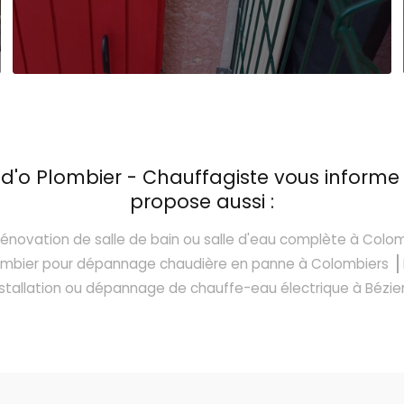
d'o Plombier - Chauffagiste vous informe
propose aussi :
rénovation de salle de bain ou salle d'eau complète à Colo
lombier pour dépannage chaudière en panne à Colombiers
nstallation ou dépannage de chauffe-eau électrique à Bézie