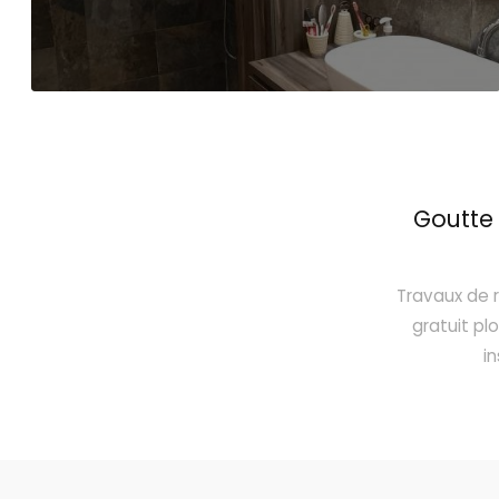
Goutte 
Travaux de 
gratuit p
i