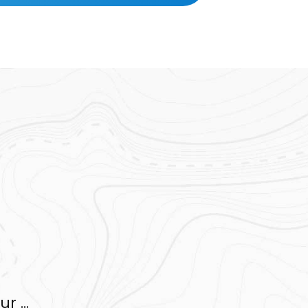
r ...