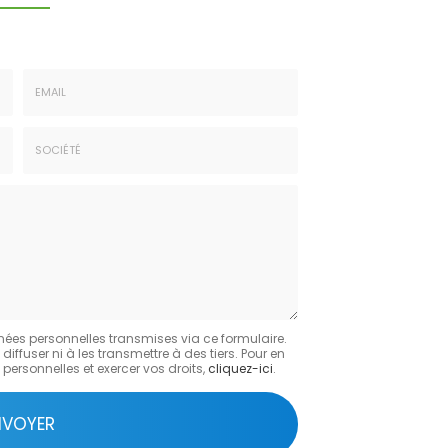
Email
:
*
Société
:
nées personnelles transmises via ce formulaire.
fuser ni à les transmettre à des tiers. Pour en
personnelles et exercer vos droits,
cliquez-ici
.
NVOYER