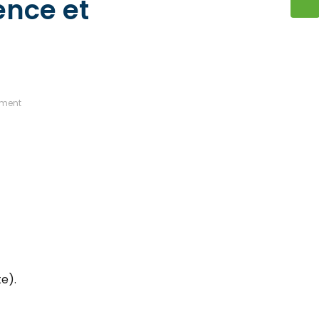
ence et
iment
e).