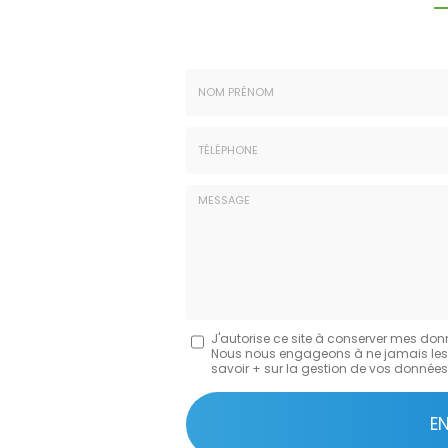
Nom
-
Prénom
Tél.
:
:
*
*
Message
J'autorise ce site à conserver mes don
Nous nous engageons à ne jamais les dif
:
savoir + sur la gestion de vos données 
*
Acceptation
RGPD
E