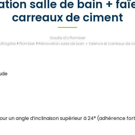
tion salle de bain + faï
carreaux de ciment
Goutte d'o Plombier
ffagiste
>
Plombier
>
Rénovation salle de bain + faïence et carreaux de c
aude
r un angle d’inclinaison supérieur à 24° (adhérence fort