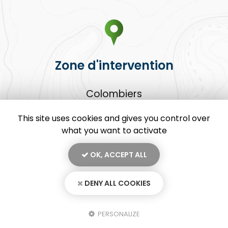
Zone d'intervention
Colombiers
Béziers
Sauvian
This site uses cookies and gives you control over
Et le secteur ...
what you want to activate
OK, ACCEPT ALL
DENY ALL COOKIES
En savoir +
Goutte d'o Plombier - Chauffagiste, plombier à Colombiers
Mentions légales
-
Plan du site
-
Liens utiles
-
Secteur
-
Cookies
PERSONALIZE
Goutte d'o Plombier - Chauffagiste
Création et référencement de site Internet