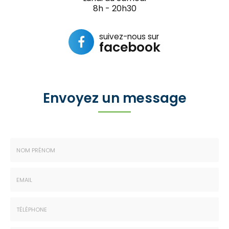
8h - 20h30
suivez-nous sur
facebook
Envoyez un message
Nom
-
Prénom
Email
:
:
*
*
Tél.