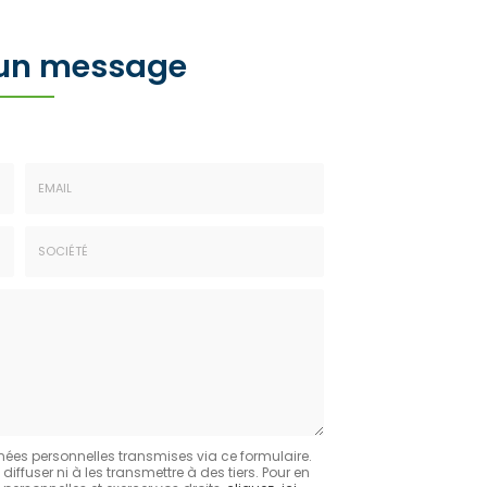
 un message
Email
:
*
Société
:
nées personnelles transmises via ce formulaire.
fuser ni à les transmettre à des tiers. Pour en