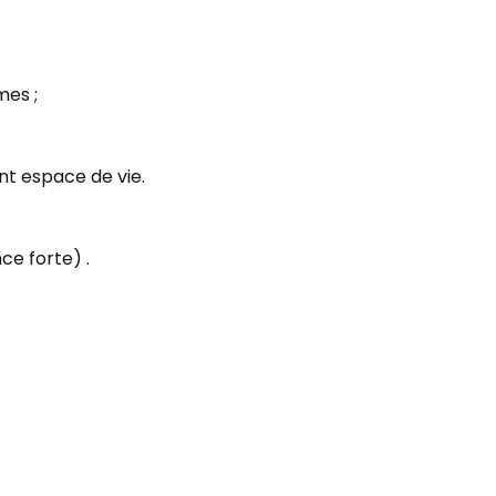
mes ;
t espace de vie.
ce forte) .