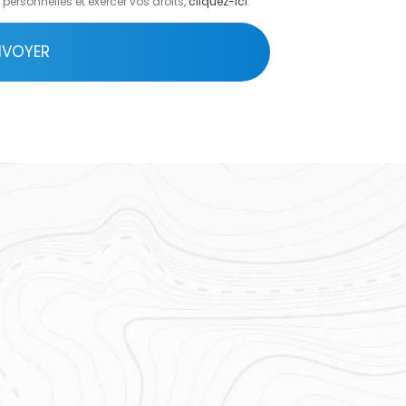
personnelles et exercer vos droits,
cliquez-ici
.
NVOYER