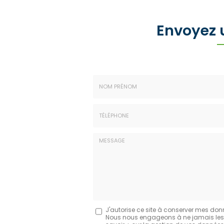
Envoyez
Nom
-
Prénom
Tél.
:
:
*
*
Message
J'autorise ce site à conserver mes don
Nous nous engageons à ne jamais les dif
: