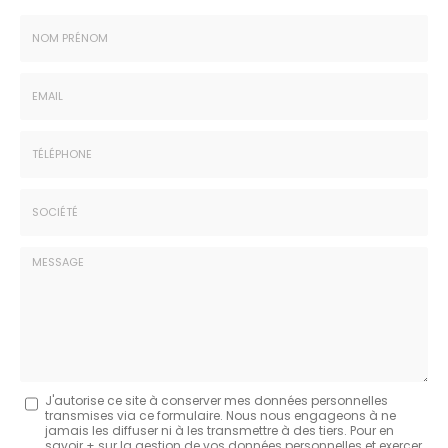
Nom
-
Prénom
Email
:
:
*
*
Tél.
:
*
Société
:
Message
J'autorise ce site à conserver mes données personnelles
transmises via ce formulaire. Nous nous engageons à ne
:
jamais les diffuser ni à les transmettre à des tiers. Pour en
savoir + sur la gestion de vos données personnelles et exercer