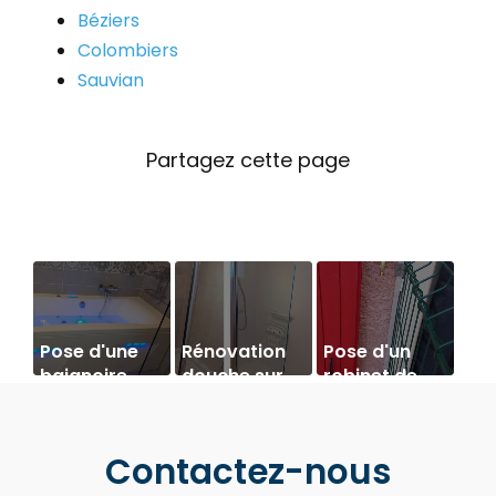
Béziers
Colombiers
Sauvian
Pose d'une
Rénovation
Pose d'un
baignoire
douche sur
robinet de
Balnéo
béziers
puisage
Contactez-nous