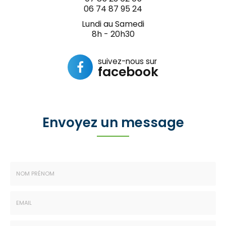
06 74 87 95 24
Lundi au Samedi
8h - 20h30
suivez-nous sur
facebook
Envoyez un message
Nom
-
Prénom
Email