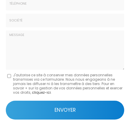
:
:
*
*
Tél.
:
*
Société
:
Message
J'autorise ce site à conserver mes données personnelles
transmises via ce formulaire. Nous nous engageons à ne
:
jamais les diffuser ni à les transmettre à des tiers. Pour en
savoir + sur la gestion de vos données personnelles et exercer
*
vos droits,
cliquez-ici
.
Acceptation
RGPD
ENVOYER
*